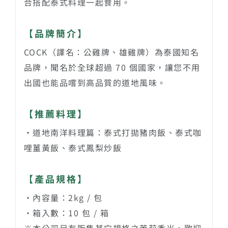
合搭配泰式料理一起食用。
【品牌簡介】
COCK（譯名：公雞牌、雄雞牌）為泰國知名
品牌，聞名於全球超過 70 個國家，讓您不用
出國也能品嚐到高品質的道地風味。
【推薦料理】
・道地南洋料理篇：泰式打拋豬肉飯、泰式咖
哩薑黃飯、泰式鳳梨炒飯
【產品規格】
・內容量：2kg / 包
・箱入數：10 包 / 箱
※本公司另有販售其它規格之茉莉香米，歡迎