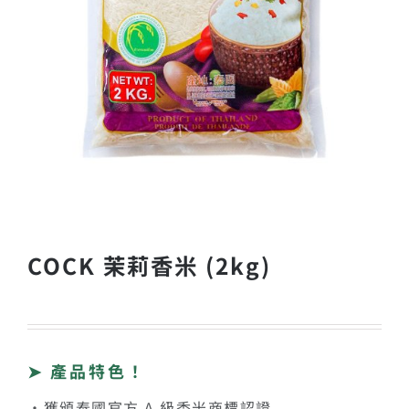
COCK 茉莉香米 (2kg)
➤ 產品特色！
・獲頒泰國官方 A 級香米商標認證