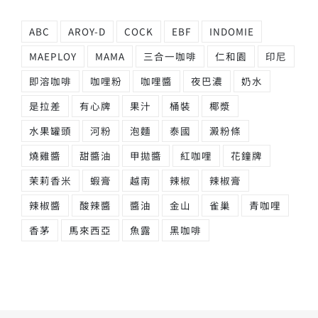
ABC
AROY-D
COCK
EBF
INDOMIE
MAEPLOY
MAMA
三合一咖啡
仁和園
印尼
即溶咖啡
咖哩粉
咖哩醬
夜巴濃
奶水
是拉差
有心牌
果汁
桶裝
椰漿
水果罐頭
河粉
泡麵
泰國
澱粉條
燒雞醬
甜醬油
甲拋醬
紅咖哩
花鐘牌
茉莉香米
蝦膏
越南
辣椒
辣椒膏
辣椒醬
酸辣醬
醬油
金山
雀巢
青咖哩
香茅
馬來西亞
魚露
黑咖啡