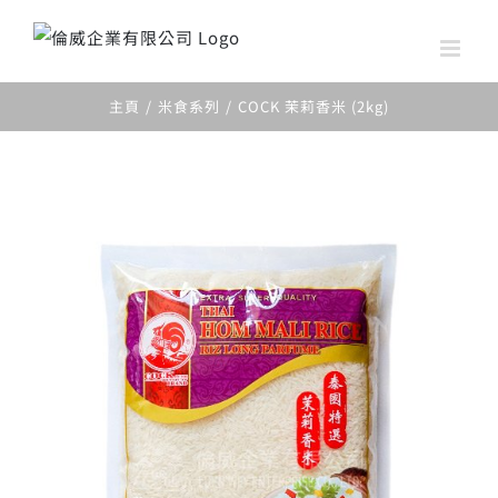
Skip
to
content
主頁
米食系列
COCK 茉莉香米 (2kg)