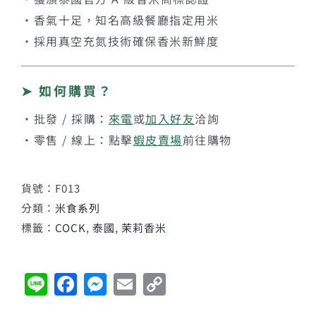
・香氣十足，知名高級餐廳指定用米
・採用真空充氮技術確保香米新鮮度
➤ 如何購買？
・批發 / 採購：
來電
或
加入好友
洽詢
・零售 / 線上：點擊
蝦皮賣場
前往購物
貨號：
F013
分類：
米食系列
標籤：
COCK
,
泰國
,
茉莉香米
Line
Facebook
Messenger
Email
Copy
Link