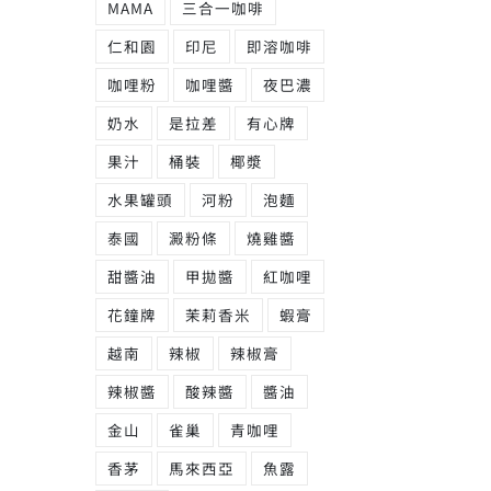
MAMA
三合一咖啡
仁和園
印尼
即溶咖啡
咖哩粉
咖哩醬
夜巴濃
奶水
是拉差
有心牌
果汁
桶裝
椰漿
水果罐頭
河粉
泡麵
泰國
澱粉條
燒雞醬
甜醬油
甲拋醬
紅咖哩
花鐘牌
茉莉香米
蝦膏
越南
辣椒
辣椒膏
辣椒醬
酸辣醬
醬油
金山
雀巢
青咖哩
香茅
馬來西亞
魚露