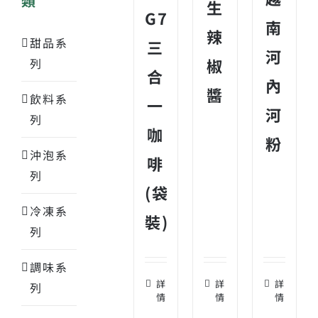
類
生
G7
南
辣
甜品系
三
河
椒
列
合
內
醬
飲料系
一
河
列
咖
粉
沖泡系
啡
列
(袋
冷凍系
裝)
列
調味系
詳
詳
詳
列
情
情
情