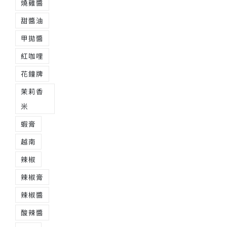
燒雞醬
甜醬油
甲拋醬
紅咖哩
花鐘牌
茉莉香
米
蝦膏
越南
辣椒
辣椒膏
辣椒醬
酸辣醬