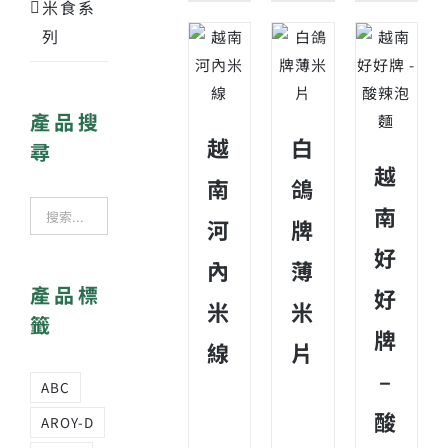
米食系
列
產品搜
越
白
尋
越
南
鴿
南
河
牌
好
內
薄
產品標
好
米
米
籤
牌
線
片
–
ABC
酸
AROY-D