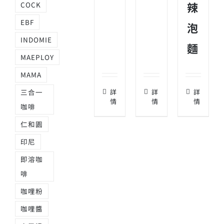
辣
COCK
EBF
泡
INDOMIE
麵
MAEPLOY
MAMA
三合一
詳
詳
詳
情
情
情
咖啡
仁和園
印尼
即溶咖
啡
咖哩粉
咖哩醬