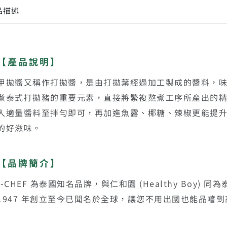
品描述
【產品說明】
甲拋醬又稱作打拋醬，是由打拋葉經過加工製成的醬料，味道
煮泰式打拋豬的重要元素，直接將繁複熬煮工序所產出的
入適量醬料至拌勻即可，再加進魚露、椰糖、辣椒更能提
的好滋味。
【品牌簡介】
I-CHEF 為泰國知名品牌，與仁和園 (Healthy Boy) 同為
1947 年創立至今已聞名於全球，讓您不用出國也能品嚐