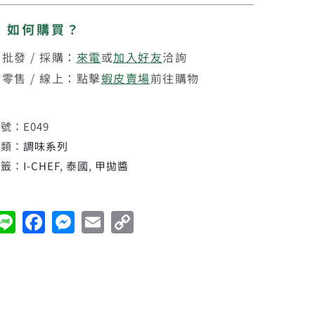
➤ 如何購買？
批發 / 採購：
來電
或
加入好友
洽詢
零售 / 線上：點擊
蝦皮賣場
前往購物
貨號：
E049
分類：
調味系列
標籤：
I-CHEF
,
泰國
,
甲拋醬
Line
Facebook
Messenger
Email
Copy
Link