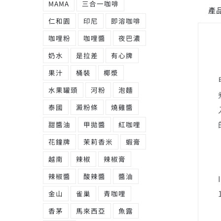
MAMA
三合一咖啡
產
仁和園
印尼
即溶咖啡
咖哩粉
咖哩醬
夜巴濃
奶水
是拉差
有心牌
果汁
桶裝
椰漿
水果罐頭
河粉
泡麵
泰國
澱粉條
燒雞醬
甜醬油
甲拋醬
紅咖哩
花鐘牌
茉莉香米
蝦膏
越南
辣椒
辣椒膏
辣椒醬
酸辣醬
醬油
金山
雀巢
青咖哩
香茅
馬來西亞
魚露