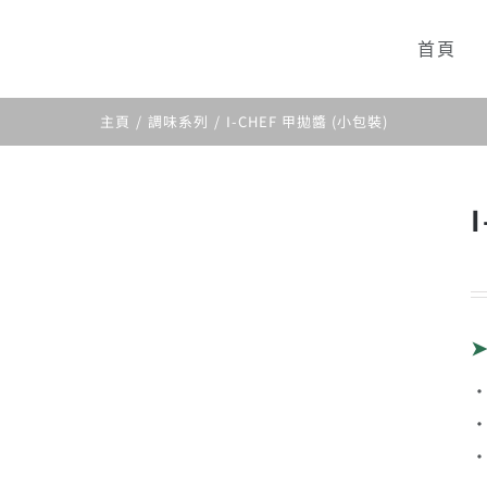
首頁
主頁
調味系列
I-CHEF 甲拋醬 (小包裝)